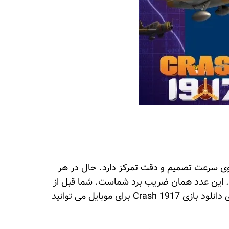
ه یک بازی ساده است که بیشتر روی سرعت تصمیم و دقت تمرکز دارد. حال در هر
ود. این عدد همان ضریب برد شماست. شما قبل از
شروع پرواز باید مبلغی را انتخاب کنید و روی دکمه شرط کلیک کنید. بعد از آن هواپیما شروع به بالا رفتن می کند. برای دانلود بازی Crash 1917 برای موبایل می توانید