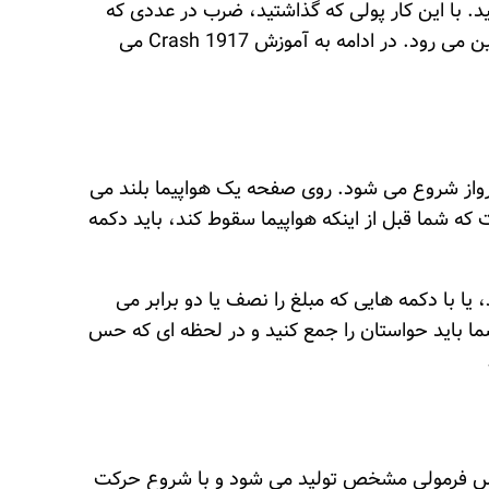
د. با این کار پولی که گذاشتید، ضرب در عددی که
روی آن برداشت کردید، به حسابتان برمی گردد. اگر دیر کلیک کنید و هواپیما ناگهان سقوط کند، پولی که گذاشتید از بین می رود. در ادامه به آموزش Crash 1917 می
زی از یک پرواز شروع می شود. روی صفحه یک هواپیما بلند می
ی گویند افزایش پیدا می کند. نحوه بازی Crash 1917 به این صورت است که شما قبل از اینکه هواپیما سقوط کند، باید دکمه
 کنید، یا با دکمه هایی که مبلغ را نصف یا دو برابر می
می شوید. ضریب از 1 شروع می شود و بالا می رود. شما باید حواستان را جمع کنید و در لحظه ای که حس
از بر اساس فرمولی مشخص تولید می شود و با شروع حرکت